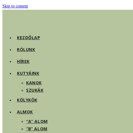
Skip to content
KEZDŐLAP
RÓLUNK
HÍREK
KUTYÁINK
KANOK
SZUKÁK
KÖLYKÖK
ALMOK
“A” ALOM
“B” ALOM