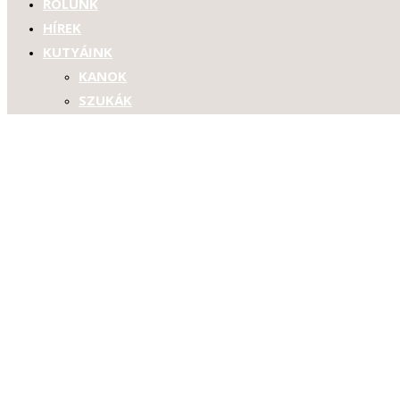
RÓLUNK
HÍREK
KUTYÁINK
KANOK
SZUKÁK
KÖLYKÖK
ALMOK
“A” ALOM
“B” ALOM
HASZNOS
A BASSET HOUND
TANÁCSOK KÖLYÖKVÁSÁRLÁSHOZ
A KUTYAKIÁLLÍTÁS
LINKEK
GALÉRIA
KAPCSOLAT