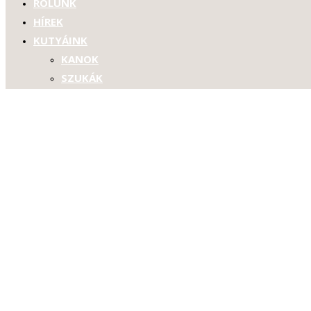
RÓLUNK
HÍREK
KUTYÁINK
KANOK
SZUKÁK
KÖLYKÖK
ALMOK
“A” ALOM
“B” ALOM
HASZNOS
A BASSET HOUND
TANÁCSOK KÖLYÖKVÁSÁRLÁSHOZ
A KUTYAKIÁLLÍTÁS
LINKEK
GALÉRIA
KAPCSOLAT